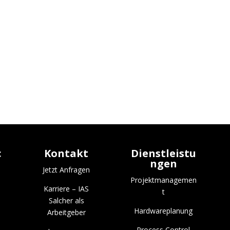
c
Kontakt
Dienstleistu
ngen
Jetzt Anfragen
Projektmanagemen
Karriere – IAS
t
Salcher als
Hardwareplanung
Arbeitgeber
Process Control