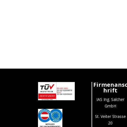
Firmenans
hrift
IAS Ing. Salcher
GmbH
St. Veiter Strasse
20