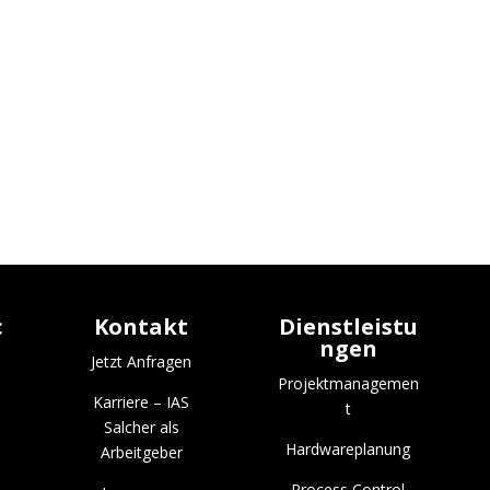
c
Kontakt
Dienstleistu
ngen
Jetzt Anfragen
Projektmanagemen
Karriere – IAS
t
Salcher als
Hardwareplanung
Arbeitgeber
Process Control