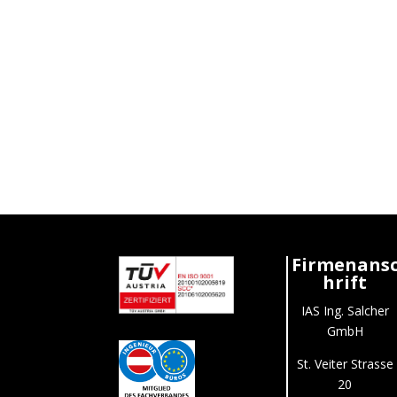
Firmenans
hrift
IAS Ing. Salcher
GmbH
St. Veiter Strasse
20