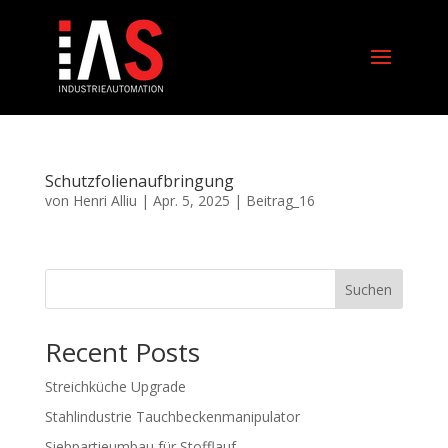
Schutzfolienaufbringung
von
Henri Alliu
|
Apr. 5, 2025
|
Beitrag_16
Suchen
Recent Posts
Streichküche Upgrade
Stahlindustrie Tauchbeckenmanipulator
Siebpartieumbau für Stofflauf